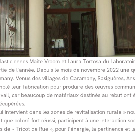
x plasticiennes Maite Vroom et Laura Tortosa du Laborat
tie de l’année. Depuis le mois de novembre 2022 une qu
ny. Venus des villages de Caramany, Rasiguères, Ansig
emblé leur fabrication pour produire des œuvres commun
ravail, car beaucoup de matériaux destinés au rebut ont 
récupérées.
 intervient dans les zones de revitalisation rurale » nous
étique coloré fort réussi, participent à une interaction 
e « Tricot de Rue », pour l’énergie, la pertinence et la 