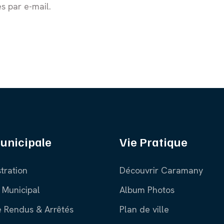
s par e-mail.
unicipale
Vie Pratique
tration
Découvrir Caramany
 Municipal
Album Photos
 Rendus & Arrêtés
Plan de ville