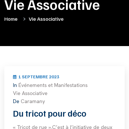
Vie Associative
Home
Vie Associative
1 SEPTEMBRE 2023
In
Événements et Manifestations
Vie Associative
De
Caramany
Du tricot pour déco
« Tricot de rue ».C’est à l’initiative de deux