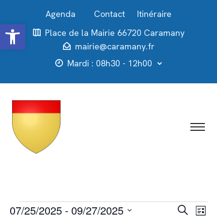
Contact
Itinéraire
Ouvrir la barre d’outils
Place de la Mairie 66720 Caramany
mairie@caramany.fr
Mardi : 08h30 - 12h00
Évènements
Recher
Nav
07/25/2025
 - 
09/27/2025
Recherche
Liste