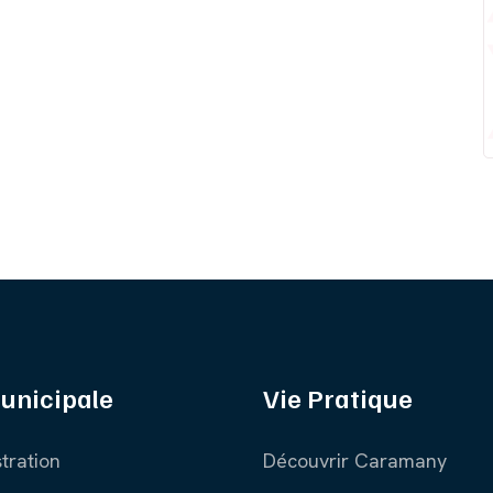
unicipale
Vie Pratique
tration
Découvrir Caramany