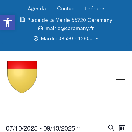
Contact
Itinéraire
Ouvrir la barre d’outils
Place de la Mairie 66720 Caramany
mairie@caramany.fr
Mardi : 08h30 - 12h00
Évènements
Recher
Nav
07/10/2025
 - 
09/13/2025
Recherche
Liste