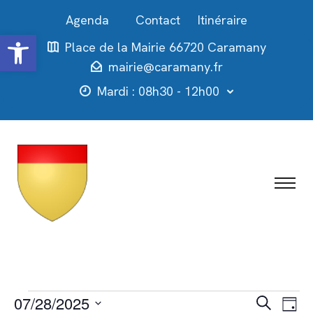
Contact
Itinéraire
Ouvrir la barre d’outils
Place de la Mairie 66720 Caramany
mairie@caramany.fr
Mardi : 08h30 - 12h00
Évènements
Recher
Nav
07/28/2025
Recherche
Jour