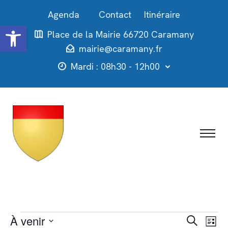
Contact
Itinéraire
Ouvrir la barre d’outils
Place de la Mairie 66720 Caramany
mairie@caramany.fr
Mardi : 08h30 - 12h00
Évènements
Recher
Nav
À venir
Recherche
Liste