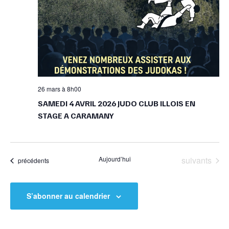
26 mars à 8h00
SAMEDI 4 AVRIL 2026 JUDO CLUB ILLOIS EN
STAGE A CARAMANY
Évènements
Aujourd’hui
suivants
Évènements
précédents
S’abonner au calendrier